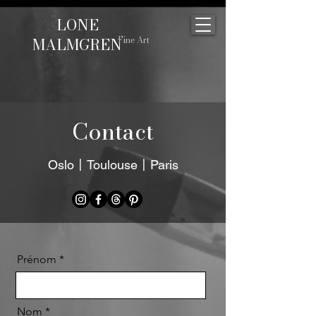
LONE
MALMGREN
Fine Art
Contact
Oslo〡Toulouse〡Paris
Prénom
Nom